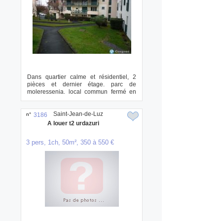
Dans quartier calme et résidentiel, 2
pièces et dernier étage. parc de
moleressenia. local commun fermé en
rdc. ...
Saint-Jean-de-Luz
n°
3186
A louer t2 urdazuri
3 pers, 1ch, 50m², 350 à 550 €