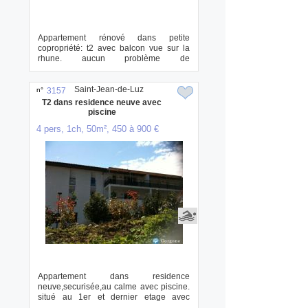
Appartement rénové dans petite
copropriété: t2 avec balcon vue sur la
rhune. aucun problème de
stationnement.tout commer...
Saint-Jean-de-Luz
n°
3157
T2 dans residence neuve avec
piscine
4 pers, 1ch, 50m², 450 à 900 €
Appartement dans residence
neuve,securisée,au calme avec piscine.
situé au 1er et dernier etage avec
acensseur ....