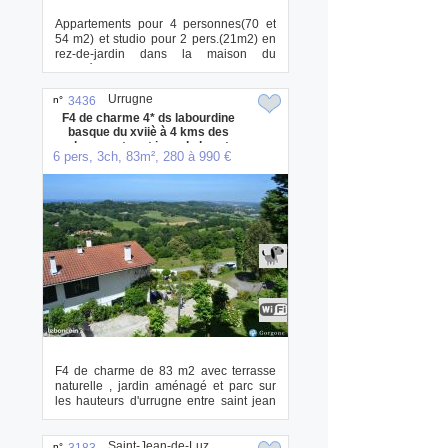
Appartements pour 4 personnes(70 et
54 m2) et studio pour 2 pers.(21m2) en
rez-de-jardin dans la maison du
propriétaire....
Urrugne
n°
3436
F4 de charme 4* ds labourdine
basque du xviiè à 4 kms des
plages entre st jean de luz et
6 pers, 3ch, 83m², 280 à 990 €
hendaye
F4 de charme de 83 m2 avec terrasse
naturelle , jardin aménagé et parc sur
les hauteurs d'urrugne entre saint jean
de l...
Saint-Jean-de-Luz
n°