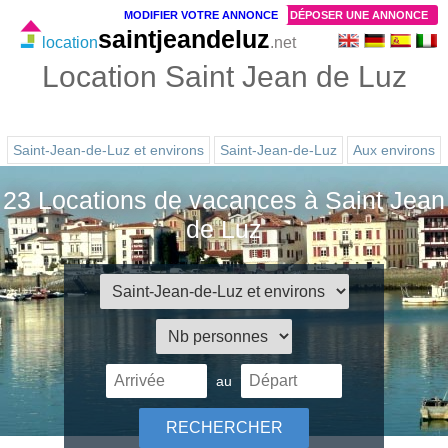
MODIFIER VOTRE ANNONCE
DÉPOSER UNE ANNONCE
saintjeandeluz
location
.net
Location Saint Jean de Luz
Saint-Jean-de-Luz et environs
Saint-Jean-de-Luz
Aux environs
23 Locations de vacances à Saint Jean
de Luz
au