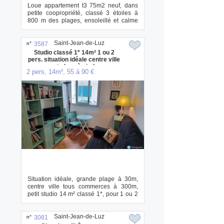
Loue appartement t3 75m2 neuf, dans
petite coopropriété, classé 3 étoiles à
800 m des plages, ensoleillé et calme
avec p...
Saint-Jean-de-Luz
n°
3587
Studio classé 1* 14m² 1 ou 2
pers. situation idéale centre ville
et plage à pied
2 pers, 14m², 55 à 90 €
Situation idéale, grande plage à 30m,
centre ville tous commerces à 300m,
petit studio 14 m² classé 1*, pour 1 ou 2
pers...
Saint-Jean-de-Luz
n°
3081