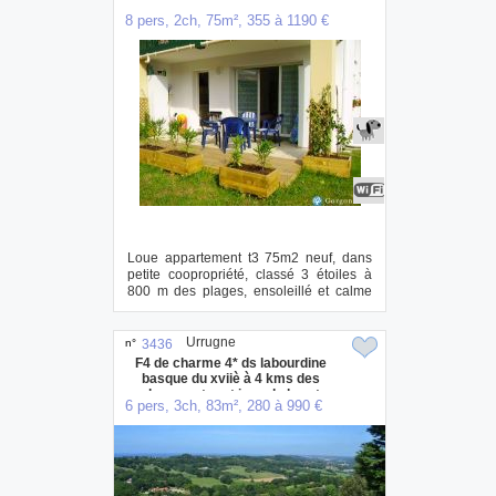
8 pers, 2ch, 75m², 355 à 1190 €
Loue appartement t3 75m2 neuf, dans
petite coopropriété, classé 3 étoiles à
800 m des plages, ensoleillé et calme
avec p...
Urrugne
n°
3436
F4 de charme 4* ds labourdine
basque du xviiè à 4 kms des
plages entre st jean de luz et
6 pers, 3ch, 83m², 280 à 990 €
hendaye