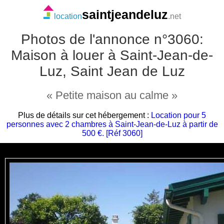
saintjeandeluz
location
.net
Photos de l'annonce n°3060:
Maison à louer à Saint-Jean-de-
Luz, Saint Jean de Luz
« Petite maison au calme »
Plus de détails sur cet hébergement :
Location pour 5
personnes avec 2 chambres à Saint-Jean-de-Luz à partir de
500 €. [Réf 3060]